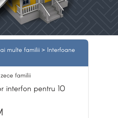
i multe familii
> Interfoane
.zece familii
or interfon pentru 10
M