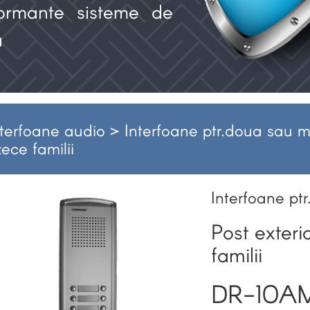
ormante sisteme de
ă
nterfoane audio >
Interfoane ptr.doua sau ma
zece familii
Interfoane ptr
Post exteri
familii
DR-10A